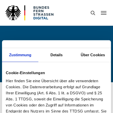
Skip to main navigation
Skip to main content
Skip to page footer
Search
You are here:
Home
Impressum
Zustimmung
Details
Über Cookies
Impressum
Cookie-Einstellungen
Hier finden Sie eine Übersicht über alle verwendeten
Cookies. Die Datenverarbeitung erfolgt auf Grundlage
Ihrer Einwilligung (Art. 6 Abs. 1 lit. a DSGVO) und § 25
Abs. 1 TTDSG, soweit die Einwilligung die Speicherung
von Cookies oder den Zugriff auf Informationen im
Endgerät des Nutzers im Sinne des TTDSG umfasst. Sie