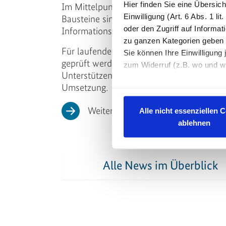
Hier finden Sie eine Übersic
Im Mittelpunkt steht die modellbasierte 
Einwilligung (Art. 6 Abs. 1 
Bausteine sind die gemeinsame Datenumg
oder den Zugriff auf Informa
Informationsanforderungen sowie standar
zu ganzen Kategorien geben 
Für laufende Projekte ist ein pragmatisc
Sie können Ihre Einwilligung 
geprüft werden, parallel bleiben konvent
zum Widerruf (z.B. wo und wi
Unterstützende Leit- und Praxisdokument
Umsetzung.
Datenschutzerklärung
|
Im
Weitere Informationen und das A
Alle nicht essenziellen 
ablehnen
Alle News im Überblick