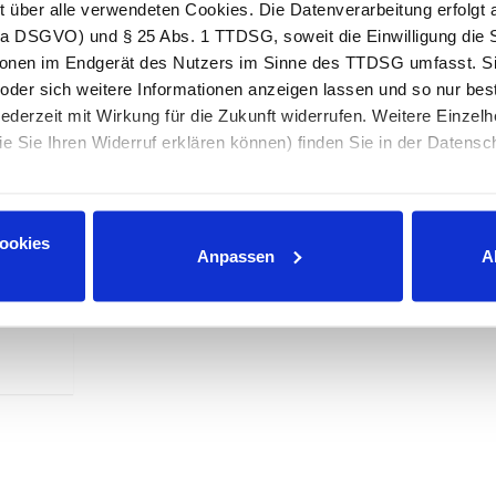
ht über alle verwendeten Cookies. Die Datenverarbeitung erfolgt 
Umsetzung definierter Anwendungsfälle. Zentrale
lit. a DSGVO) und § 25 Abs. 1 TTDSG, soweit die Einwilligung di
ebung (CDE), klare Auftraggeber-
tionen im Endgerät des Nutzers im Sinne des TTDSG umfasst. Si
disierte Fachmodelle und Objektkataloge.
Da
oder sich weitere Informationen anzeigen lassen und so nur be
Mü
her Übergang vorgesehen: Ein Umstieg auf BIM kann
jederzeit mit Wirkung für die Zukunft widerrufen. Weitere Einzelh
In
ionelle Methoden zunächst möglich.
be
e Sie Ihren Widerruf erklären können) finden Sie in der Datensc
Mä
e sowie das BIM-Portal des Bundes flankieren die
M
pressum
RS zum Download
Cookies
Anpassen
A