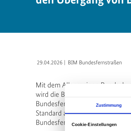
29.04.2026
|
BIM Bundesfernstraßen
Mit dem Allgemeinen Rundschre
wird die BIM-Methode für künft
Bundesfernstraßenbau verbindlich 
Zustimmung
Standard auf Basis digitaler M
Bundesfernstraßen und den zu
Cookie-Einstellungen