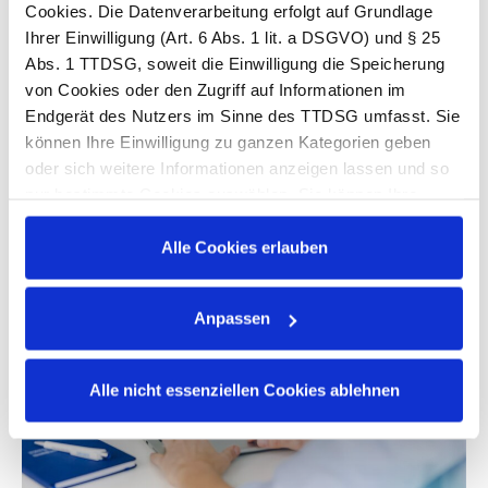
Bauwirtschaft in Deutschland.
Cookies. Die Datenverarbeitung erfolgt auf Grundlage
Ihrer Einwilligung (Art. 6 Abs. 1 lit. a DSGVO) und § 25
Hier geht es zur Umfrage
Abs. 1 TTDSG, soweit die Einwilligung die Speicherung
von Cookies oder den Zugriff auf Informationen im
Endgerät des Nutzers im Sinne des TTDSG umfasst. Sie
können Ihre Einwilligung zu ganzen Kategorien geben
Alle News im Überblick
oder sich weitere Informationen anzeigen lassen und so
nur bestimmte Cookies auswählen. Sie können Ihre
Einwilligung jederzeit mit Wirkung für die Zukunft
widerrufen. Weitere Einzelheiten zur Einwilligung und
Alle Cookies erlauben
zum Widerruf (z.B. wo und wie Sie Ihren Widerruf
erklären können) finden Sie in der Datenschutzerklärung.
Anpassen
Datenschutzerklärung
|
Impressum
Alle nicht essenziellen Cookies ablehnen