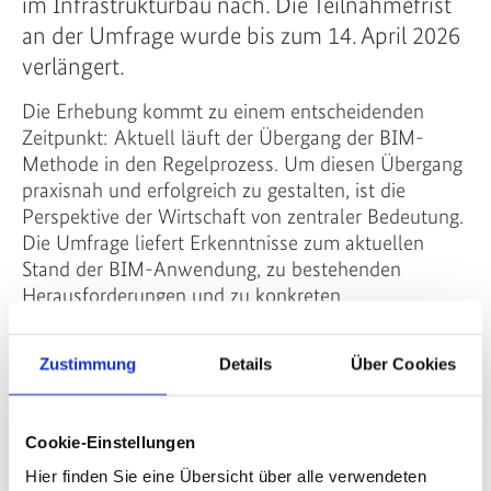
im Infrastrukturbau nach. Die Teilnahmefrist
an der Umfrage wurde bis zum 14. April 2026
verlängert.
Die Erhebung kommt zu einem entscheidenden
Zeitpunkt: Aktuell läuft der Übergang der BIM-
Methode in den Regelprozess. Um diesen Übergang
praxisnah und erfolgreich zu gestalten, ist die
Perspektive der Wirtschaft von zentraler Bedeutung.
Die Umfrage liefert Erkenntnisse zum aktuellen
Stand der BIM-Anwendung, zu bestehenden
Herausforderungen und zu konkreten
Unterstützungsbedarfen in der Praxis.
Die Teilnahme erfolgt anonym. Die Ergebnisse
Zustimmung
Details
Über Cookies
fließen in die weitere BIM-Ausrichtung ein und
leisten einen Beitrag zu effizienteren, nachhaltigen
Cookie-Einstellungen
Bauprozessen sowie zur Zukunfts- und
Wettbewerbsfähigkeit der Planungs- und
Hier finden Sie eine Übersicht über alle verwendeten