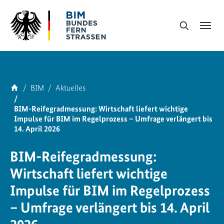
Skip to main navigation
Skip to main content
Skip to page footer
Suche
You are here:
Home
BIM
Aktuelles
BIM-Reifegradmessung: Wirtschaft liefert wichtige
Impulse für BIM im Regelprozess – Umfrage verlängert bis
14. April 2026
BIM-Reifegradmessung:
Wirtschaft liefert wichtige
Impulse für BIM im Regelprozess
– Umfrage verlängert bis 14. April