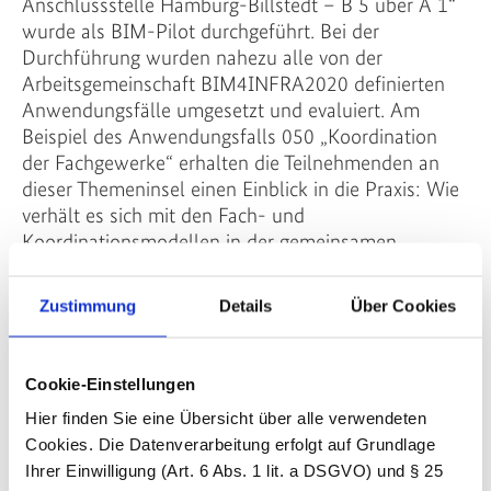
Anschlussstelle Hamburg-Billstedt – B 5 über A 1“
wurde als BIM-Pilot durchgeführt. Bei der
Durchführung wurden nahezu alle von der
Arbeitsgemeinschaft BIM4INFRA2020 definierten
Anwendungsfälle umgesetzt und evaluiert. Am
Beispiel des Anwendungsfalls 050 „Koordination
der Fachgewerke“ erhalten die Teilnehmenden an
dieser Themeninsel einen Einblick in die Praxis: Wie
verhält es sich mit den Fach- und
Koordinationsmodellen in der gemeinsamen
Datenumgebung? Hat sich die Nutzung des BIM
Collaboration Format (BCF) bewährt?
Zustimmung
Details
Über Cookies
Es wird am Beispiel gezeigt, wie aus diesen
Erfahrungen und durch eine behördenübergreifende
Cookie-Einstellungen
Vernetzung Synergieeffekte genutzt werden können,
um gemeinsam einheitliche Grundlagen zu erstellen.
Hier finden Sie eine Übersicht über alle verwendeten
Cookies. Die Datenverarbeitung erfolgt auf Grundlage
Ihrer Einwilligung (Art. 6 Abs. 1 lit. a DSGVO) und § 25