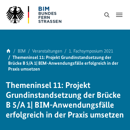
Skip to main navigation
Skip to main content
Skip to page footer
Suche
You are here:
Home
BIM
Veranstaltungen
1. Fachsymposium 2021
Themeninsel 11: Projekt Grundinstandsetzung der
Brücke B 5/A 1| BIM-Anwendungsfälle erfolgreich in der
Praxis umsetzen
Themeninsel 11: Projekt
Grundinstandsetzung der Brücke
B 5/A 1| BIM-Anwendungsfälle
erfolgreich in der Praxis umsetzen