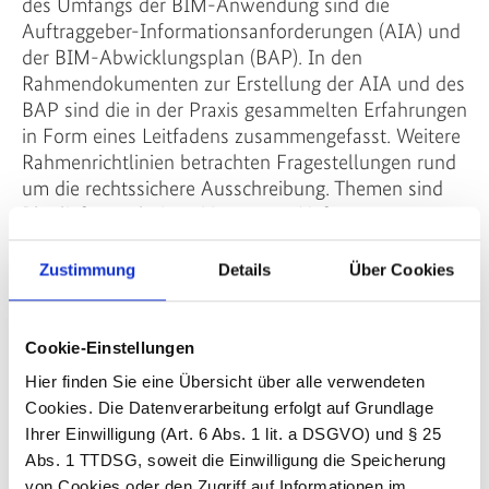
des Umfangs der BIM-Anwendung sind die
Auftraggeber-Informationsanforderungen (AIA) und
der BIM-Abwicklungsplan (BAP). In den
Rahmendokumenten zur Erstellung der AIA und des
BAP sind die in der Praxis gesammelten Erfahrungen
in Form eines Leitfadens zusammengefasst. Weitere
Rahmenrichtlinien betrachten Fragestellungen rund
um die rechtssichere Ausschreibung. Themen sind
Planlieferergebnisse, Vergütung, Haftung,
Produktneutralität und partnerschaftliche
Zusammenarbeit sowie der Aufbau und die Struktur
Zustimmung
Details
Über Cookies
von Fachmodellen des Bundesfernstraßenbaus.
Zudem werden Empfehlungen zur modellbasierten
Planableitung für den Brückenentwurf gegeben.
Cookie-Einstellungen
Hier finden Sie eine Übersicht über alle verwendeten
Cookies. Die Datenverarbeitung erfolgt auf Grundlage
Impulspräsentation als PDF
Ihrer Einwilligung (Art. 6 Abs. 1 lit. a DSGVO) und § 25
Abs. 1 TTDSG, soweit die Einwilligung die Speicherung
(PDF, 1.134 KB)
von Cookies oder den Zugriff auf Informationen im