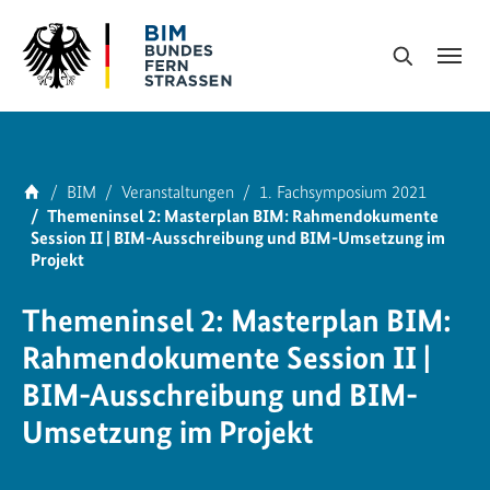
Skip to main navigation
Skip to main content
Skip to page footer
Suche
You are here:
Home
BIM
Veranstaltungen
1. Fachsymposium 2021
Themeninsel 2: Masterplan BIM: Rahmendokumente
Session II | BIM-Ausschreibung und BIM-Umsetzung im
Projekt
Themeninsel 2: Masterplan BIM:
Rahmendokumente Session II |
BIM-Ausschreibung und BIM-
Umsetzung im Projekt