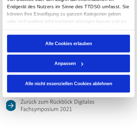
Endgerät des Nutzers im Sinne des TTDSG umfasst. Sie
können Ihre Einwilligung zu ganzen Kategorien geben
oder sich weitere Informationen anzeigen lassen und so
nur bestimmte Cookies auswählen. Sie können Ihre
Einwilligung jederzeit mit Wirkung für die Zukunft
widerrufen. Weitere Einzelheiten zur Einwilligung und
Alle Cookies erlauben
zum Widerruf (z.B. wo und wie Sie Ihren Widerruf
erklären können) finden Sie in der Datenschutzerklärung.
Wir nutzen YouTube, um Videos einzubetten. Dieser
Anpassen
Service kann Daten zu Ihren Aktivitäten sammeln.
Stimmen Sie der Nutzung von Marketing-Cookies (speziell
Datenschutzerklärung
|
Impressum
YouTube) zu, um diese Inhalte anzuzeigen.
Alle nicht essenziellen Cookies ablehnen
Zurück zum Rückblick Digitales
Fachsymposium 2021