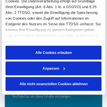
Cookies. Die Datenverarbeitung erfolgt auf Grundlage
Zusätzlich besteht die Möglichkeit zum Live-Einblick
Ihrer Einwilligung (Art. 6 Abs. 1 lit. a DSGVO) und § 25
in das Gesamtmodell.
Abs. 1 TTDSG, soweit die Einwilligung die Speicherung
von Cookies oder den Zugriff auf Informationen im
Impulspräsentation als PDF
Endgerät des Nutzers im Sinne des TTDSG umfasst. Sie
können Ihre Einwilligung zu ganzen Kategorien geben
oder sich weitere Informationen anzeigen lassen und so
(PDF, 7.831 KB)
nur bestimmte Cookies auswählen. Sie können Ihre
Einwilligung jederzeit mit Wirkung für die Zukunft
widerrufen. Weitere Einzelheiten zur Einwilligung und
Alle Cookies erlauben
zum Widerruf (z.B. wo und wie Sie Ihren Widerruf
erklären können) finden Sie in der Datenschutzerklärung.
Anpassen
Datenschutzerklärung
|
Impressum
Wir nutzen YouTube, um Videos einzubetten. Dieser
Alle nicht essenziellen Cookies ablehnen
Service kann Daten zu Ihren Aktivitäten sammeln.
Stimmen Sie der Nutzung von Marketing-Cookies (speziell
YouTube) zu, um diese Inhalte anzuzeigen.