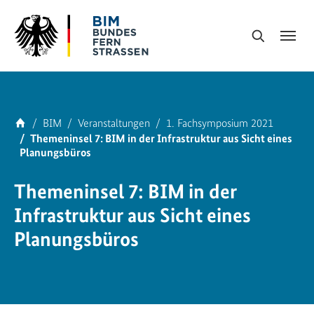
Skip to main navigation
Skip to main content
Skip to page footer
Suche
You are here:
Home
BIM
Veranstaltungen
1. Fachsymposium 2021
Themeninsel 7: BIM in der Infrastruktur aus Sicht eines
Planungsbüros
Themeninsel 7: BIM in der
Infrastruktur aus Sicht eines
Planungsbüros