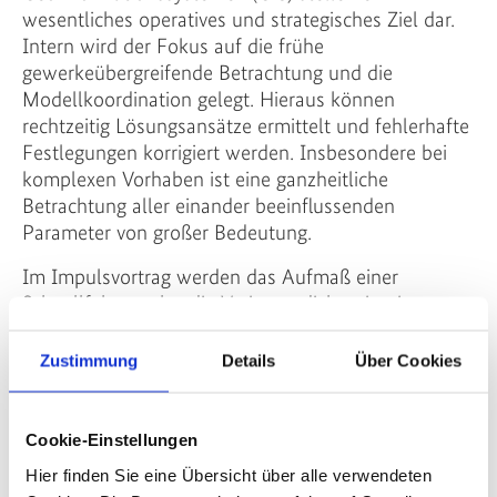
wesentliches operatives und strategisches Ziel dar.
Intern wird der Fokus auf die frühe
gewerkeübergreifende Betrachtung und die
Modellkoordination gelegt. Hieraus können
rechtzeitig Lösungsansätze ermittelt und fehlerhafte
Festlegungen korrigiert werden. Insbesondere bei
komplexen Vorhaben ist eine ganzheitliche
Betrachtung aller einander beeinflussenden
Parameter von großer Bedeutung.
Im Impulsvortrag werden das Aufmaß einer
Schnellfahrstrecke, die Variantendiskussion im
Offenburger Tunnel in der Vorplanung, der
Bauablauf und das Erdmengenmanagement bei der
Zustimmung
Details
Über Cookies
Erweiterung der A 26 im Zuge der
Ausführungsplanung sowie der Neubau der U4 in
Hamburg von der Vorplanung bis zur
Cookie-Einstellungen
Ausführungsplanung mit den maßgeblich
Hier finden Sie eine Übersicht über alle verwendeten
umgesetzten BIM-Anwendungsfällen vorgestellt.