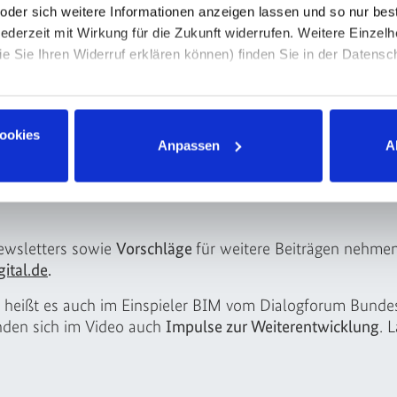
Digital“ angestoßen und unterst
oder sich weitere Informationen anzeigen lassen und so nur be
das Engagement für BIM und de
jederzeit mit Wirkung für die Zukunft widerrufen. Weitere Einzelh
aufgestellt ist.
e Sie Ihren Widerruf erklären können) finden Sie in der Datensc
Auch zukünftig werden wir den
pressum
unterstützen und freuen uns auf
Erfahrungsberichte und Hinweise
Cookies
Anpassen
A
Transformation der Bundesferns
ewsletters sowie
Vorschläge
für weitere Beiträgen nehmen
ital.de
.
, heißt es auch im Einspieler BIM vom Dialogforum Bunde
nden sich im Video auch
Impulse zur Weiterentwicklung
. 