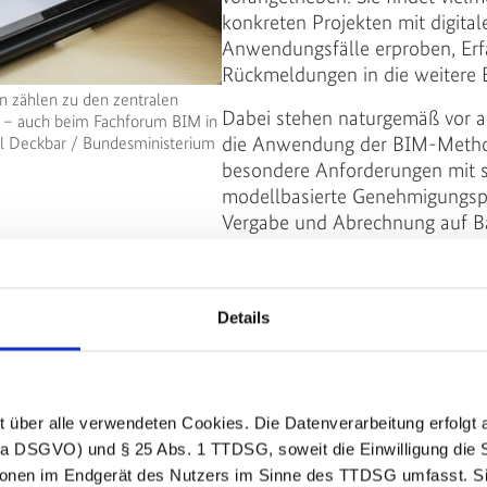
konkreten Projekten mit digita
Anwendungsfälle erproben, Er
Rückmeldungen in die weitere 
n zählen zu den zentralen
Dabei stehen naturgemäß vor al
n – auch beim Fachforum BIM in
die Anwendung der BIM-Metho
el Deckbar / Bundesministerium
besondere Anforderungen mit s
modellbasierte Genehmigungsp
Vergabe und Abrechnung auf Bas
Verknüpfung unterschiedlicher
weiterer Fachbereiche – etwa d
nicht als abgeschlossener Wer
Details
Die Methode muss dort weiteren
Praxis auf neue Aufgaben, Schni
Einen wichtigen Beitrag leistet
Erfahrungen, Ergebnisse und of
ht über alle verwendeten Cookies. Die Datenverarbeitung erfolgt 
Austausch. Besonders erfreulich
lit. a DSGVO) und § 25 Abs. 1 TTDSG, soweit die Einwilligung di
dieser Ausgabe durch Partner 
tionen im Endgerät des Nutzers im Sinne des TTDSG umfasst. Si