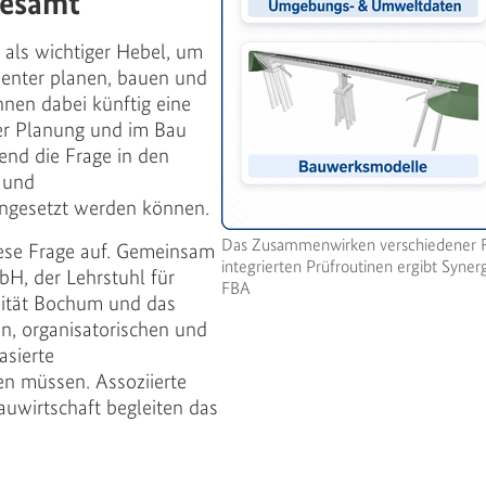
desamt
als wichtiger Hebel, um
zienter planen, bauen und
nnen dabei künftig eine
der Planung und im Bau
end die Frage in den
 und
ngesetzt werden können.
Das Zusammenwirken verschiedener F
ese Frage auf. Gemeinsam
integrierten Prüfroutinen ergibt Syner
bH, der Lehrstuhl für
FBA
sität Bochum und das
n, organisatorischen und
asierte
n müssen. Assoziierte
uwirtschaft begleiten das