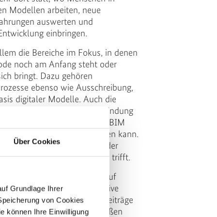
len Modellen arbeiten, neue
fahrungen auswerten und
Entwicklung einbringen.
lem die Bereiche im Fokus, in denen
de noch am Anfang steht oder
ich bringt. Dazu gehören
rozesse ebenso wie Ausschreibung,
is digitaler Modelle. Auch die
 Datenstandards und die Einbindung
er Geotechnik – zeigen, dass BIM
kzeugkasten verstanden werden kann.
Über Cookies
twickelt werden, wo sie in der
ttstellen und Anforderungen trifft.
 dabei der gemeinsame Blick auf
fene Fragen – und der intensive
auf Grundlage Ihrer
 ist deshalb, dass mehrere Beiträge
e Speicherung von Cookies
der Plattform „Bundesfernstraßen
e können Ihre Einwilligung