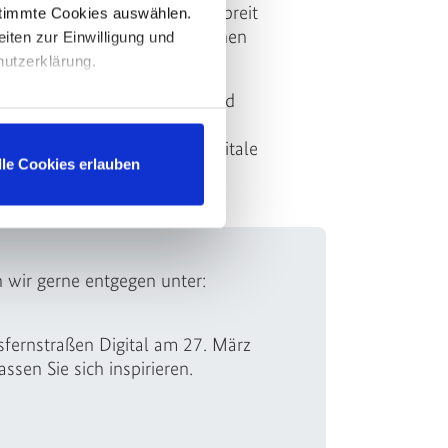
ützt wurden. Sie zeigen, wie breit
stimmte Cookies auswählen.
n Digitalen Zwilling inzwischen
eiten zur Einwilligung und
hutzerklärung.
 Austausch weiter stärken und
 Ihre Projektbeispiele,
 auf Themen, die für die digitale
lle Cookies erlauben
traßen relevant sind.
 wir gerne entgegen unter:
sfernstraßen Digital am 27. März
Lassen Sie sich inspirieren.