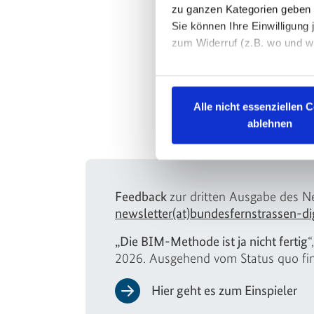
zu ganzen Kategorien geben 
Sie können Ihre Einwilligung 
zum Widerruf (z.B. wo und wi
Datenschutzerklärung
|
Im
Alle nicht essenziellen 
ablehnen
Feedback
zur dritten Ausgabe des N
newsletter(at)bundesfernstrassen-dig
„Die BIM-Methode ist ja nicht fertig
“
2026. Ausgehend vom Status quo fi
Hier geht es zum Einspieler